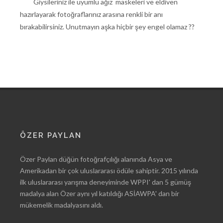
Giysileriniz ile uyumlu ağız maskeleri ve eldiven
hazırlayarak fotoğraflarınız arasına renkli bir anı
bırakabilirsiniz. Unutmayın aşka hiçbir şey engel olamaz ??
ÖZER PAYLAN
Özer Paylan düğün fotoğrafçılığı alanında Asya ve
Amerikadan bir çok uluslararası ödüle sahiptir. 2015 yılında
ilk uluslararası yarışma deneyiminde WPPI' dan 5 gümüş
madalya alan Özer aynı yıl katıldığı ASİAWPA' dan bir
mükemelik madalyasını aldı.