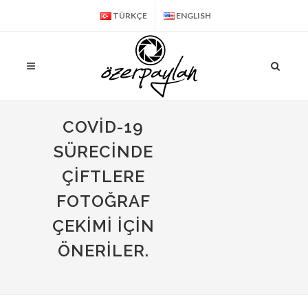
TÜRKÇE
ENGLISH
COVID-19
SÜRECINDE
ÇIFTLERE
FOTOĞRAF
ÇEKIMI İÇIN
ÖNERILER.